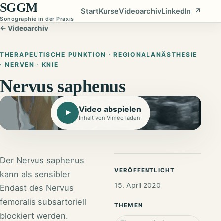
SGGM
Start
Kurse
Videoarchiv
LinkedIn
↗
Sonographie in der Praxis
← Videoarchiv
THERAPEUTISCHE PUNKTION · REGIONALANÄSTHESIE
· NERVEN · KNIE
Nervus saphenus
Video abspielen
▶
Inhalt von Vimeo laden
Der Nervus saphenus
VERÖFFENTLICHT
kann als sensibler
15. April 2020
Endast des Nervus
femoralis subsartoriell
THEMEN
blockiert werden.